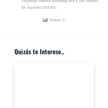
Uniswap tokens.uniswap.eth y los tokens
de liquidez SOCKS.
Vistas:
1
Quizás te Interese..