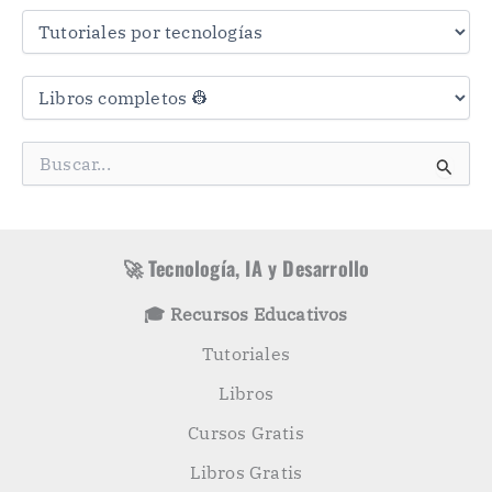
a
s
C
a
t
e
g
B
o
u
r
s
í
c
a
a
s
r
🚀 Tecnología, IA y Desarrollo
p
o
🎓 Recursos Educativos
r
:
Tutoriales
Libros
Cursos Gratis
Libros Gratis