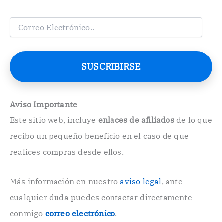
C
o
r
r
e
SUSCRIBIRSE
o
E
l
e
Aviso Importante
c
Este sitio web, incluye
enlaces de afiliados
de lo que
t
r
recibo un pequeño beneficio en el caso de que
ó
n
realices compras desde ellos.
i
c
o
Más información en nuestro
aviso legal
, ante
.
cualquier duda puedes contactar directamente
.
conmigo
correo electrónico
.