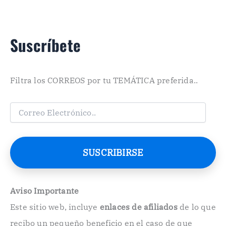
Suscríbete
Filtra los CORREOS por tu TEMÁTICA preferida..
C
o
r
r
e
SUSCRIBIRSE
o
E
l
e
Aviso Importante
c
Este sitio web, incluye
enlaces de afiliados
de lo que
t
r
recibo un pequeño beneficio en el caso de que