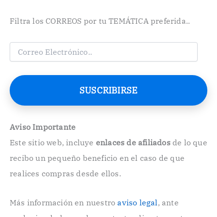
Filtra los CORREOS por tu TEMÁTICA preferida..
C
o
r
r
e
SUSCRIBIRSE
o
E
l
e
Aviso Importante
c
Este sitio web, incluye
enlaces de afiliados
de lo que
t
r
recibo un pequeño beneficio en el caso de que
ó
n
realices compras desde ellos.
i
c
o
Más información en nuestro
aviso legal
, ante
.