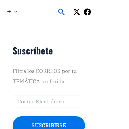
Buscar
➕
Suscríbete
Filtra los CORREOS por tu
TEMÁTICA preferida..
C
o
r
r
e
SUSCRIBIRSE
o