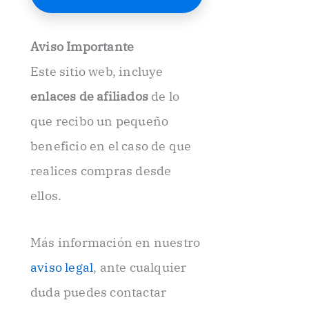
E
l
e
Aviso Importante
c
t
Este sitio web, incluye
r
ó
enlaces de afiliados
de lo
n
i
que recibo un pequeño
c
beneficio en el caso de que
o
.
realices compras desde
.
ellos.
Más información en nuestro
aviso legal
, ante cualquier
duda puedes contactar