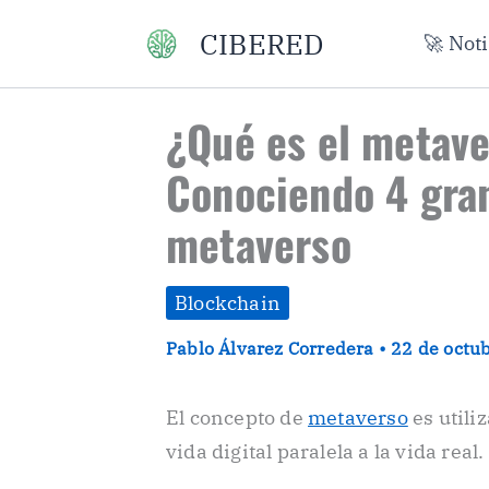
Ir
CIBERED
🚀 Not
al
contenido
¿Qué es el metave
Conociendo 4 gra
metaverso
Blockchain
Pablo Álvarez Corredera
•
22 de octu
El concepto de
metaverso
es utili
vida digital paralela a la vida real.