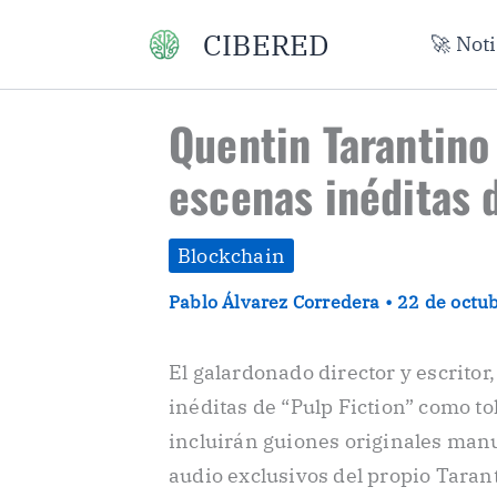
Ir
CIBERED
🚀 Not
al
contenido
Quentin Tarantino
escenas inéditas 
Blockchain
Pablo Álvarez Corredera
•
22 de octu
El galardonado director y escrito
inéditas de “Pulp Fiction” como 
incluirán guiones originales manu
audio exclusivos del propio Taran