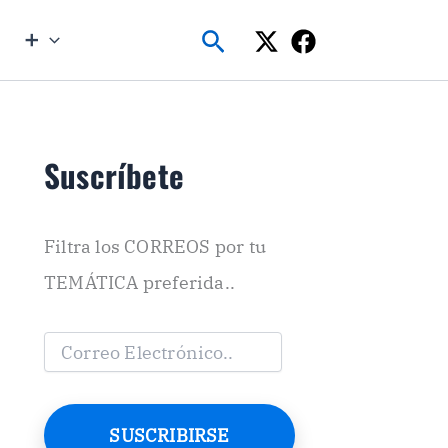
Buscar
➕
Suscríbete
Filtra los CORREOS por tu
TEMÁTICA preferida..
C
o
r
r
e
SUSCRIBIRSE
o