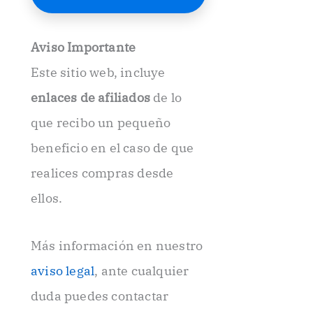
E
l
e
Aviso Importante
c
t
Este sitio web, incluye
r
ó
enlaces de afiliados
de lo
n
i
que recibo un pequeño
c
beneficio en el caso de que
o
.
realices compras desde
.
ellos.
Más información en nuestro
aviso legal
, ante cualquier
duda puedes contactar