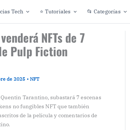
icias Tech
⭐ Tutoriales
📂 Categorías
 venderá NFTs de 7
de Pulp Fiction
bre de 2025
•
NFT
r, Quentin Tarantino, subastará 7 escenas
tokens no fungibles NFT que también
scritos de la película y comentarios de
tino.