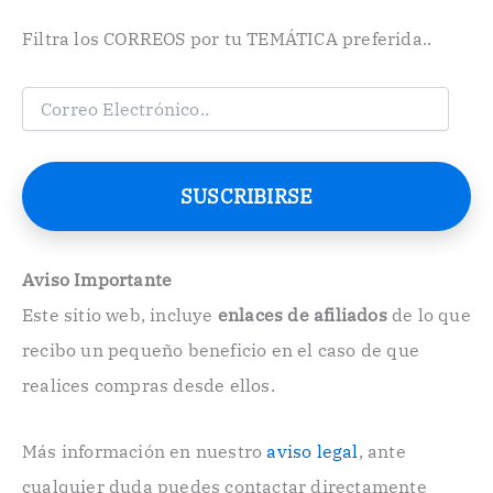
Filtra los CORREOS por tu TEMÁTICA preferida..
C
o
r
r
e
SUSCRIBIRSE
o
E
l
e
Aviso Importante
c
Este sitio web, incluye
enlaces de afiliados
de lo que
t
r
recibo un pequeño beneficio en el caso de que
ó
n
realices compras desde ellos.
i
c
o
Más información en nuestro
aviso legal
, ante
.
cualquier duda puedes contactar directamente
.