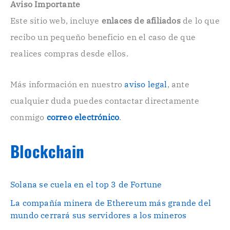
e
Aviso Importante
c
Este sitio web, incluye
enlaces de afiliados
de lo que
t
r
recibo un pequeño beneficio en el caso de que
ó
n
realices compras desde ellos.
i
c
o
Más información en nuestro
aviso legal
, ante
.
cualquier duda puedes contactar directamente
.
conmigo
correo electrónico
.
Blockchain
Solana se cuela en el top 3 de Fortune
La compañía minera de Ethereum más grande del
mundo cerrará sus servidores a los mineros