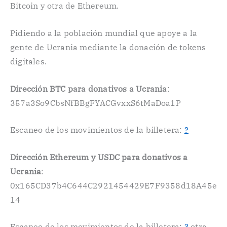
Bitcoin y otra de Ethereum.
Pidiendo a la población mundial que apoye a la
gente de Ucrania mediante la donación de tokens
digitales.
Dirección BTC para donativos a Ucrania
:
357a3So9CbsNfBBgFYACGvxxS6tMaDoa1P
Escaneo de los movimientos de la billetera:
?
Dirección Ethereum y USDC para donativos a
Ucrania
:
0x165CD37b4C644C2921454429E7F9358d18A45e
14
Escaneo de los movimientos de la billetera:
?
otra