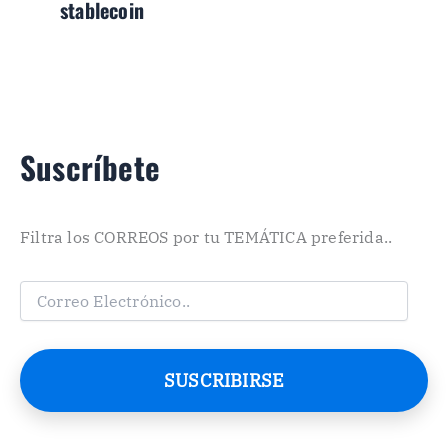
stablecoin
Suscríbete
Filtra los CORREOS por tu TEMÁTICA preferida..
C
o
r
r
e
SUSCRIBIRSE
o
E
l