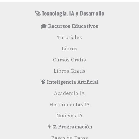
a
a
s
r
🚀 Tecnología, IA y Desarrollo
p
o
🎓 Recursos Educativos
r
:
Tutoriales
Libros
Cursos Gratis
Libros Gratis
🧠 Inteligencia Artificial
Academia IA
Herramientas IA
Noticias IA
👨‍💻 Programación
Bases de Datos