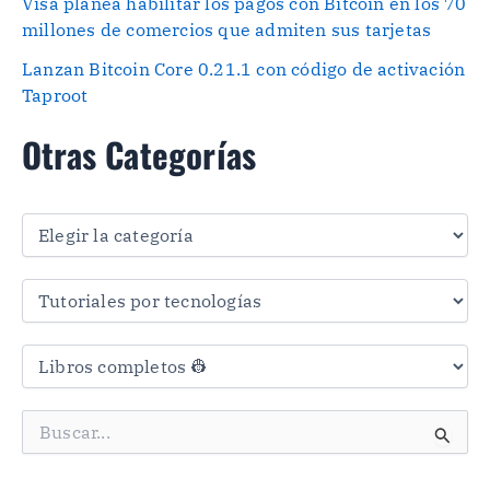
Visa planea habilitar los pagos con Bitcoin en los 70
millones de comercios que admiten sus tarjetas
Lanzan Bitcoin Core 0.21.1 con código de activación
Taproot
Otras Categorías
O
t
r
a
s
C
a
t
e
g
B
o
u
r
s
í
c