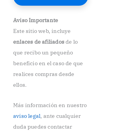
E
l
e
Aviso Importante
c
t
Este sitio web, incluye
r
ó
enlaces de afiliados
de lo
n
i
que recibo un pequeño
c
beneficio en el caso de que
o
.
realices compras desde
.
ellos.
Más información en nuestro
aviso legal
, ante cualquier
duda puedes contactar