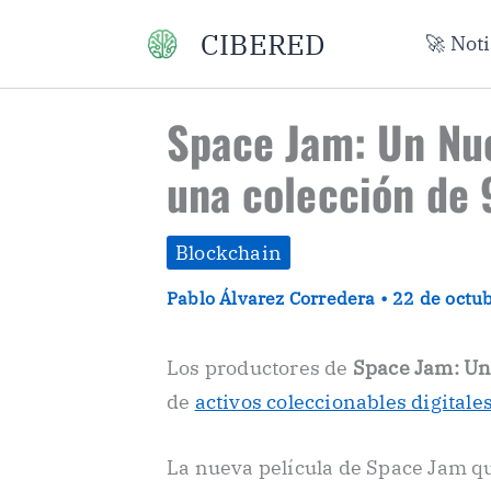
Ir
CIBERED
🚀 Not
al
contenido
Space Jam: Un Nu
una colección de 
Blockchain
Pablo Álvarez Corredera
•
22 de octu
Los productores de
Space Jam: Un
de
activos coleccionables digitale
La nueva película de Space Jam qu