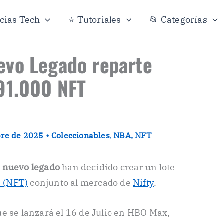
icias Tech
⭐ Tutoriales
📂 Categorías
evo Legado reparte
91.000 NFT
bre de 2025
•
Coleccionables
,
NBA
,
NFT
 nuevo legado
han decidido crear un lote
s (NFT)
conjunto al mercado de
Nifty
.
e se lanzará el 16 de Julio en HBO Max,