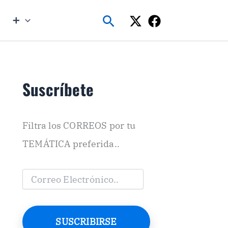
Buscar
➕
Suscríbete
Filtra los CORREOS por tu
TEMÁTICA preferida..
C
o
r
r
e
SUSCRIBIRSE
o