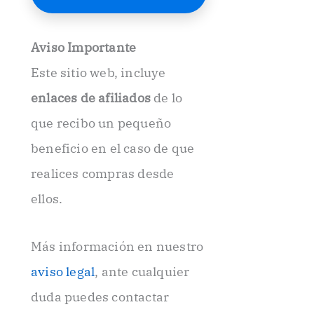
E
l
e
Aviso Importante
c
t
Este sitio web, incluye
r
ó
enlaces de afiliados
de lo
n
i
que recibo un pequeño
c
beneficio en el caso de que
o
.
realices compras desde
.
ellos.
Más información en nuestro
aviso legal
, ante cualquier
duda puedes contactar