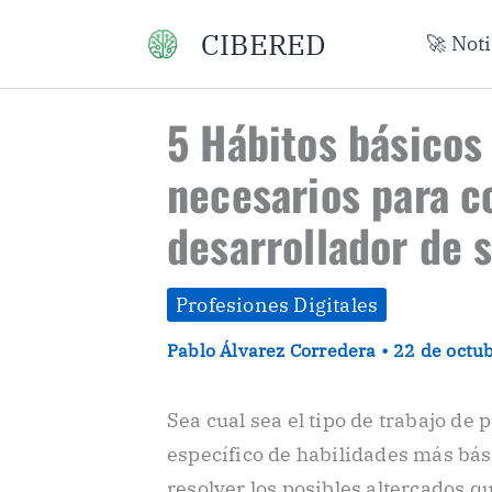
Ir
CIBERED
🚀 Not
al
contenido
5 Hábitos básicos 
necesarios para c
desarrollador de 
Profesiones Digitales
Pablo Álvarez Corredera
•
22 de octu
Sea cual sea el tipo de trabajo de
específico de habilidades más bás
resolver los posibles altercados q