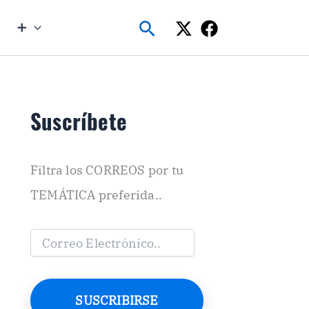
Buscar
➕
Suscríbete
Filtra los CORREOS por tu
TEMÁTICA preferida..
C
o
r
r
e
SUSCRIBIRSE
o