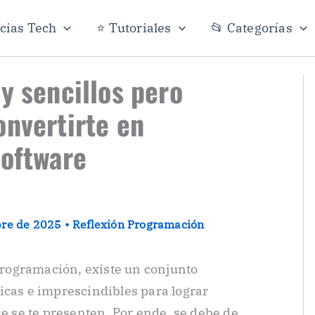
icias Tech
⭐ Tutoriales
📂 Categorías
y sencillos pero
onvertirte en
software
bre de 2025
•
Reflexión Programación
 programación, existe un conjunto
icas e imprescindibles para lograr
ue se te presenten. Por ende, se debe de