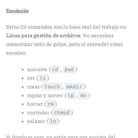
Conclusión
Estos 10 comandos son la base real del trabajo en
Linux para gestión de archivos
. No necesitas
memorizar todo de golpe, pero sí entender cómo
encajan:
moverte (
,
)
cd
pwd
ver (
)
ls
crear (
,
)
touch
mkdir
copiar y mover (
,
)
cp
mv
borrar (
)
rm
controlar (
)
chmod
enlazar (
)
ln
Si dominas esto, ya estás muy por encima del