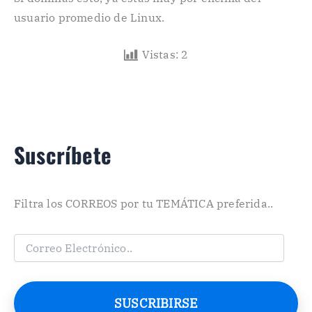
usuario promedio de Linux.
Vistas:
2
Suscríbete
Filtra los CORREOS por tu TEMÁTICA preferida..
C
o
r
r
e
SUSCRIBIRSE
o