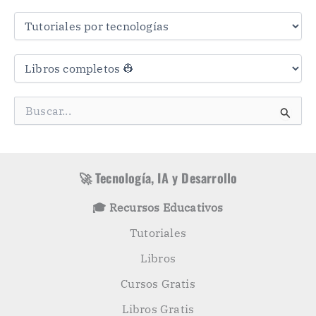
r
a
s
C
a
t
e
g
B
o
u
r
s
í
c
a
a
s
r
🚀 Tecnología, IA y Desarrollo
p
o
🎓 Recursos Educativos
r
:
Tutoriales
Libros
Cursos Gratis
Libros Gratis