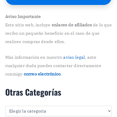
E
l
e
Aviso Importante
c
Este sitio web, incluye
enlaces de afiliados
de lo que
t
r
recibo un pequeño beneficio en el caso de que
ó
n
realices compras desde ellos.
i
c
o
Más información en nuestro
aviso legal
, ante
.
cualquier duda puedes contactar directamente
.
conmigo
correo electrónico
.
Otras Categorías
O
t