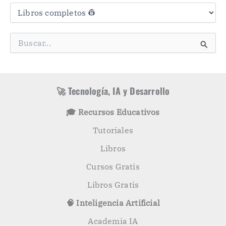
a
t
e
g
B
o
u
r
s
í
c
a
a
s
r
🚀 Tecnología, IA y Desarrollo
p
o
🎓 Recursos Educativos
r
:
Tutoriales
Libros
Cursos Gratis
Libros Gratis
🧠 Inteligencia Artificial
Academia IA