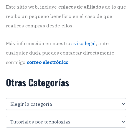
c
Este sitio web, incluye
enlaces de afiliados
de lo que
t
r
recibo un pequeño beneficio en el caso de que
ó
n
realices compras desde ellos.
i
c
o
Más información en nuestro
aviso legal
, ante
.
cualquier duda puedes contactar directamente
.
conmigo
correo electrónico
.
Otras Categorías
O
t
r
a
s
C