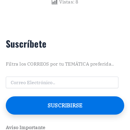
Vistas:
8
Suscríbete
Filtra los CORREOS por tu TEMÁTICA preferida..
C
o
r
r
e
SUSCRIBIRSE
o
E
l
e
Aviso Importante