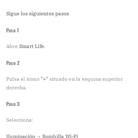
Sigue los siguientes pasos
Paso 1
Abre
Smart Life
.
Paso 2
Pulsa el icono
"+"
situado en la esquina superior
derecha.
Paso 3
Selecciona:
Iluminación
→
Bombilla Wi-Fi