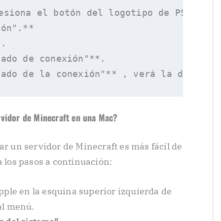
esiona el botón del logotipo de PS en tu
ón".**

.

ado de conexión"**.

rvidor de Minecraft en una Mac?
ar un servidor de Minecraft es más fácil de
a los pasos a continuación:
Apple en la esquina superior izquierda de
al menú.