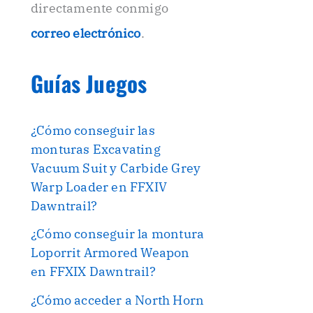
directamente conmigo
correo electrónico
.
Guías Juegos
nde) en tu controlador.

onfiguración avanzada".**

¿Cómo conseguir las
monturas Excavating
Vacuum Suit y Carbide Grey
Warp Loader en FFXIV
Dawntrail?
¿Cómo conseguir la montura
Loporrit Armored Weapon
en FFXIX Dawntrail?
¿Cómo acceder a North Horn