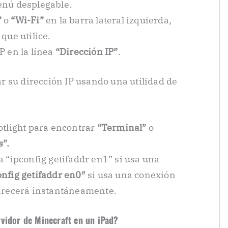
enú desplegable.
”
o
“Wi-Fi”
en la barra lateral izquierda,
que utilice.
P en la línea
“Dirección IP”
.
 su dirección IP usando una utilidad de
otlight para encontrar
“Terminal”
o
s”.
a “ipconfig getifaddr en1” si usa una
onfig
getifaddr en0″
si usa una conexión
parecerá instantáneamente.
vidor de Minecraft en un iPad?