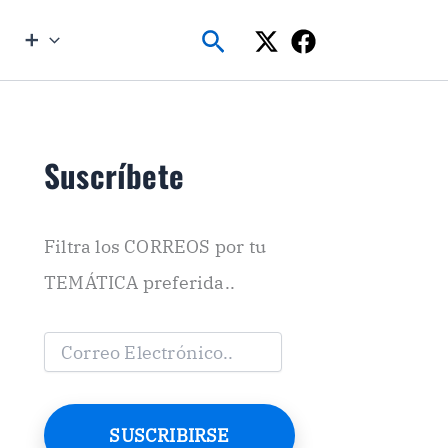
Buscar
➕
Suscríbete
Filtra los CORREOS por tu
TEMÁTICA preferida..
C
o
r
r
e
SUSCRIBIRSE
o