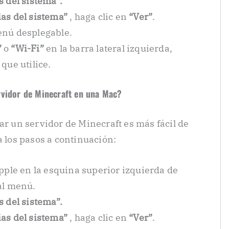
s del sistema”.
as del sistema”
, haga clic en
“Ver”
.
enú desplegable.
”
o
“Wi-Fi”
en la barra lateral izquierda,
que utilice.
rvidor de Minecraft en una Mac?
ar un servidor de Minecraft es más fácil de
a los pasos a continuación:
Apple en la esquina superior izquierda de
al menú.
s del sistema”.
as del sistema”
, haga clic en
“Ver”
.