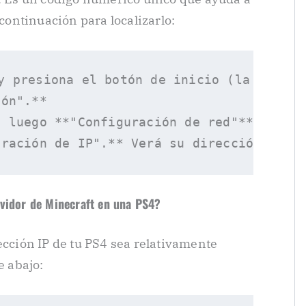
 continuación para localizarlo:
y presiona el botón de inicio (la “X” gra
ón".**

 luego **"Configuración de red"** y **"C
rvidor de Minecraft en una PS4?
ección IP de tu PS4 sea relativamente
e abajo: