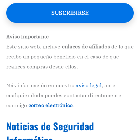
r
e
SUSCRIBIRSE
o
E
l
e
Aviso Importante
c
Este sitio web, incluye
enlaces de afiliados
de lo que
t
r
recibo un pequeño beneficio en el caso de que
ó
n
realices compras desde ellos.
i
c
o
Más información en nuestro
aviso legal
, ante
.
cualquier duda puedes contactar directamente
.
conmigo
correo electrónico
.
Noticias de Seguridad
Informática