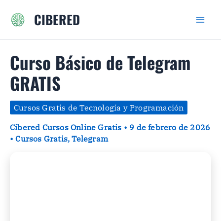
Ir
CIBERED
al
contenido
Curso Básico de Telegram
GRATIS
Cursos Gratis de Tecnología y Programación
Cibered Cursos Online Gratis
•
9 de febrero de 2026
•
Cursos Gratis
,
Telegram