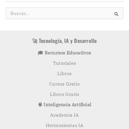
e
g
B
o
u
r
s
í
c
a
a
s
r
🚀 Tecnología, IA y Desarrollo
p
o
🎓 Recursos Educativos
r
:
Tutoriales
Libros
Cursos Gratis
Libros Gratis
🧠 Inteligencia Artificial
Academia IA
Herramientas IA