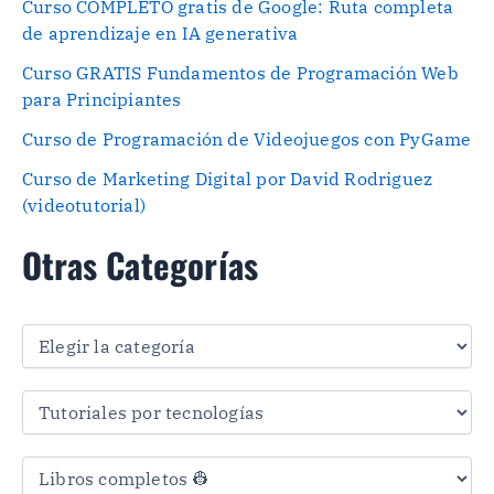
Curso COMPLETO gratis de Google: Ruta completa
de aprendizaje en IA generativa
Curso GRATIS Fundamentos de Programación Web
para Principiantes
Curso de Programación de Videojuegos con PyGame
Curso de Marketing Digital por David Rodriguez
(videotutorial)
Otras Categorías
O
t
r
a
s
C
a
t