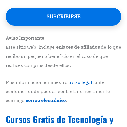
r
r
e
SUSCRIBIRSE
o
E
l
e
Aviso Importante
c
Este sitio web, incluye
enlaces de afiliados
de lo que
t
r
recibo un pequeño beneficio en el caso de que
ó
n
realices compras desde ellos.
i
c
o
Más información en nuestro
aviso legal
, ante
.
cualquier duda puedes contactar directamente
.
conmigo
correo electrónico
.
Cursos Gratis de Tecnología y