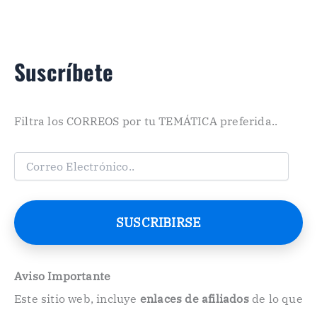
Suscríbete
Filtra los CORREOS por tu TEMÁTICA preferida..
C
o
r
r
e
SUSCRIBIRSE
o
E
l
e
Aviso Importante
c
Este sitio web, incluye
enlaces de afiliados
de lo que
t
r