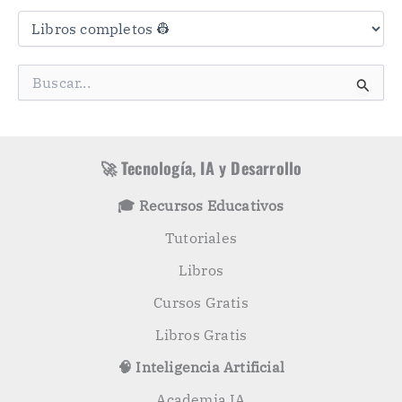
C
a
t
e
g
B
o
u
r
s
í
c
a
a
s
r
🚀 Tecnología, IA y Desarrollo
p
o
🎓 Recursos Educativos
r
:
Tutoriales
Libros
Cursos Gratis
Libros Gratis
🧠 Inteligencia Artificial
Academia IA