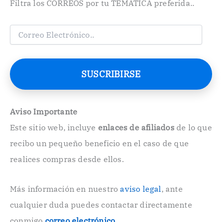
Filtra los CORREOS por tu TEMÁTICA preferida..
C
o
r
r
e
SUSCRIBIRSE
o
E
l
e
Aviso Importante
c
Este sitio web, incluye
enlaces de afiliados
de lo que
t
r
recibo un pequeño beneficio en el caso de que
ó
n
realices compras desde ellos.
i
c
o
Más información en nuestro
aviso legal
, ante
.
cualquier duda puedes contactar directamente
.
conmigo
correo electrónico
.