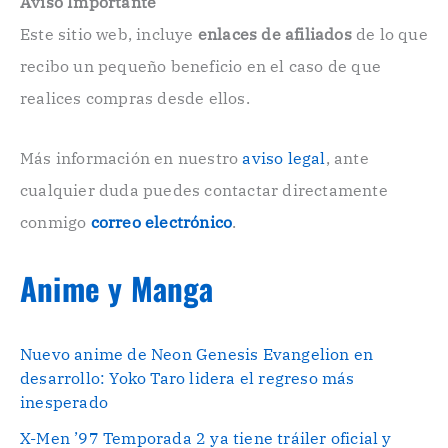
Aviso Importante
c
Este sitio web, incluye
enlaces de afiliados
de lo que
t
r
recibo un pequeño beneficio en el caso de que
ó
n
realices compras desde ellos.
i
c
o
Más información en nuestro
aviso legal
, ante
.
cualquier duda puedes contactar directamente
.
conmigo
correo electrónico
.
Anime y Manga
Nuevo anime de Neon Genesis Evangelion en
desarrollo: Yoko Taro lidera el regreso más
inesperado
X-Men ’97 Temporada 2 ya tiene tráiler oficial y