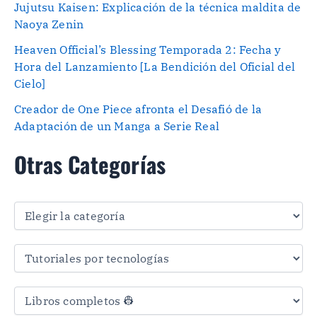
Jujutsu Kaisen: Explicación de la técnica maldita de
Naoya Zenin
Heaven Official’s Blessing Temporada 2: Fecha y
Hora del Lanzamiento [La Bendición del Oficial del
Cielo]
Creador de One Piece afronta el Desafió de la
Adaptación de un Manga a Serie Real
Otras Categorías
O
t
r
a
s
C
a
t