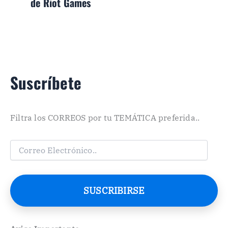
de Riot Games
Suscríbete
Filtra los CORREOS por tu TEMÁTICA preferida..
C
o
r
r
e
SUSCRIBIRSE
o
E
l
e