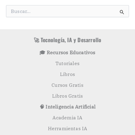
e
g
B
o
u
r
s
í
c
a
a
s
r
🚀 Tecnología, IA y Desarrollo
p
o
🎓 Recursos Educativos
r
:
Tutoriales
Libros
Cursos Gratis
Libros Gratis
🧠 Inteligencia Artificial
Academia IA
Herramientas IA