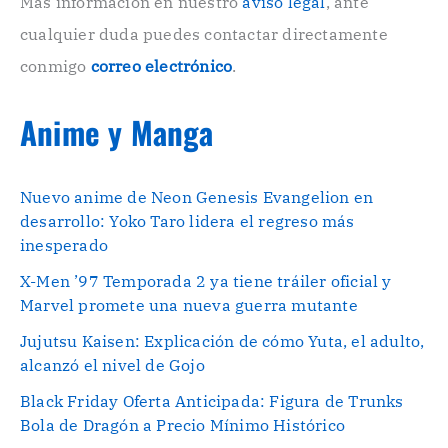
Más información en nuestro
aviso legal
, ante
.
cualquier duda puedes contactar directamente
.
conmigo
correo electrónico
.
Anime y Manga
Nuevo anime de Neon Genesis Evangelion en
desarrollo: Yoko Taro lidera el regreso más
inesperado
X-Men ’97 Temporada 2 ya tiene tráiler oficial y
Marvel promete una nueva guerra mutante
Jujutsu Kaisen: Explicación de cómo Yuta, el adulto,
alcanzó el nivel de Gojo
Black Friday Oferta Anticipada: Figura de Trunks
Bola de Dragón a Precio Mínimo Histórico