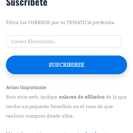
Suscríbete
Filtra los CORREOS por tu TEMÁTICA preferida..
C
o
r
r
e
SUSCRIBIRSE
o
E
l
e
Aviso Importante
c
Este sitio web, incluye
enlaces de afiliados
de lo que
t
r
recibo un pequeño beneficio en el caso de que
ó
n
realices compras desde ellos.
i
c
o