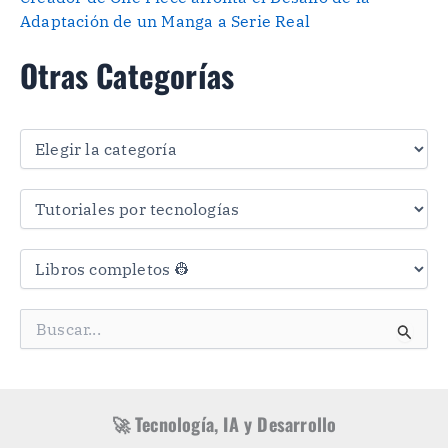
Adaptación de un Manga a Serie Real
Otras Categorías
O
t
r
a
s
C
a
t
e
g
B
o
u
r
s
í
c
a
a
s
r
🚀 Tecnología, IA y Desarrollo
p