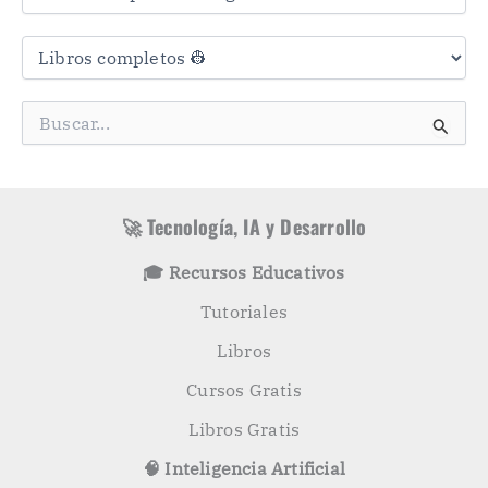
s
C
a
t
e
g
B
o
u
r
s
í
c
a
a
s
r
🚀 Tecnología, IA y Desarrollo
p
o
🎓 Recursos Educativos
r
:
Tutoriales
Libros
Cursos Gratis
Libros Gratis
🧠 Inteligencia Artificial