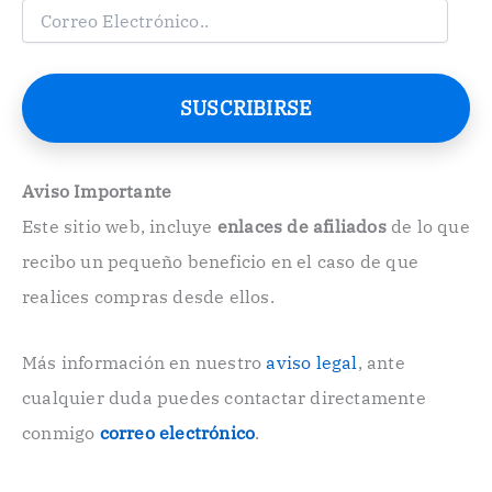
C
o
r
r
e
SUSCRIBIRSE
o
E
l
e
Aviso Importante
c
Este sitio web, incluye
enlaces de afiliados
de lo que
t
r
recibo un pequeño beneficio en el caso de que
ó
n
realices compras desde ellos.
i
c
o
Más información en nuestro
aviso legal
, ante
.
cualquier duda puedes contactar directamente
.
conmigo
correo electrónico
.