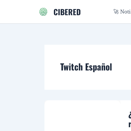
Ir
CIBERED
🚀 Not
al
contenido
Twitch Español