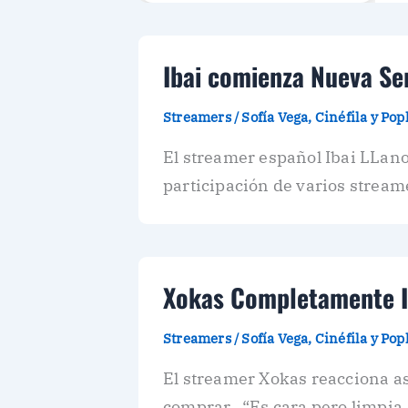
Ibai comienza Nueva Se
Streamers
/
Sofía Vega, Cinéfila y Po
El streamer español Ibai LLano
participación de varios strea
Xokas Completamente Im
Streamers
/
Sofía Vega, Cinéfila y Po
El streamer Xokas reacciona as
comprar.. “Es cara pero limpia