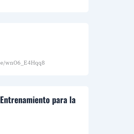
tu.be/wnO6_E4Hqq8
Entrenamiento para la