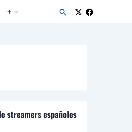
Buscar
➕
 de streamers españoles