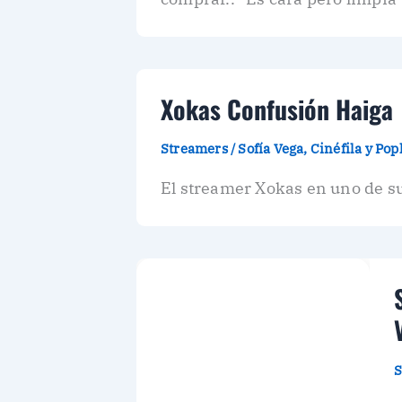
Xokas Confusión Haiga
Streamers
/
Sofía Vega, Cinéfila y Po
El streamer Xokas en uno de 
S