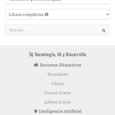
s
C
a
t
e
g
B
o
u
r
s
í
c
a
a
s
r
🚀 Tecnología, IA y Desarrollo
p
o
🎓 Recursos Educativos
r
:
Tutoriales
Libros
Cursos Gratis
Libros Gratis
🧠 Inteligencia Artificial