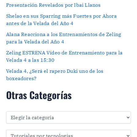
Presentación Revelados por Ibai Llanos
Shelao en sus Sparring más Fuertes por Ahora
antes de la Velada del Año 4
Alana Reacciona a los Entrenamientos de Zeling
para la Velada del Año 4
Zeling ESTRENA Vídeo de Entrenamiento para la
Velada 4 a las 15:30
Velada 4, ¿Será el rapero Duki uno de los
boxeadores?
Otras Categorías
O
t
r
a