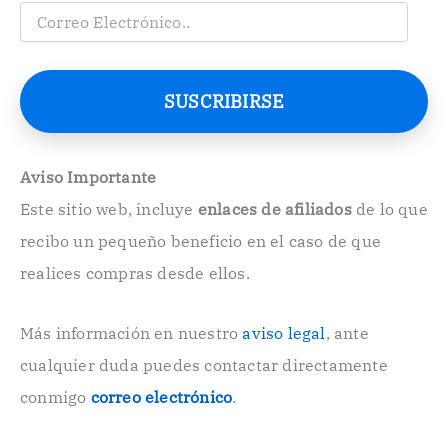
C
o
r
r
e
SUSCRIBIRSE
o
E
l
e
Aviso Importante
c
Este sitio web, incluye
enlaces de afiliados
de lo que
t
r
recibo un pequeño beneficio en el caso de que
ó
n
realices compras desde ellos.
i
c
o
Más información en nuestro
aviso legal
, ante
.
cualquier duda puedes contactar directamente
.
conmigo
correo electrónico
.