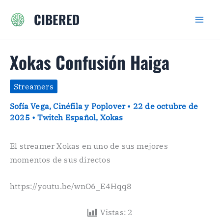
Ir
CIBERED
al
contenido
Xokas Confusión Haiga
Streamers
Sofía Vega, Cinéfila y Poplover
•
22 de octubre de
2025
•
Twitch Español
,
Xokas
El streamer Xokas en uno de sus mejores
momentos de sus directos
https://youtu.be/wnO6_E4Hqq8
Vistas:
2