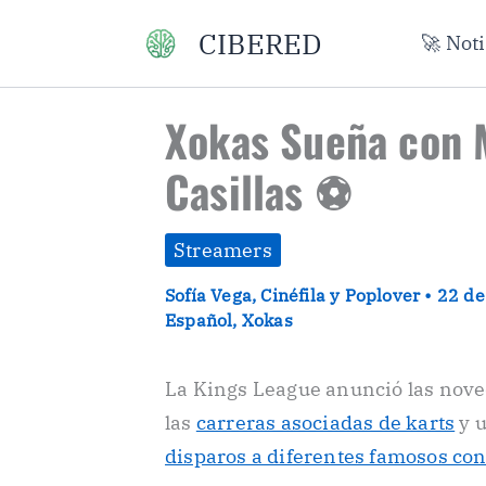
Ir
CIBERED
🚀 Not
al
contenido
Xokas Sueña con M
Casillas ⚽
Streamers
Sofía Vega, Cinéfila y Poplover
•
22 de
Español
,
Xokas
La Kings League anunció las noveda
las
carreras asociadas de karts
y 
disparos a diferentes famosos con 