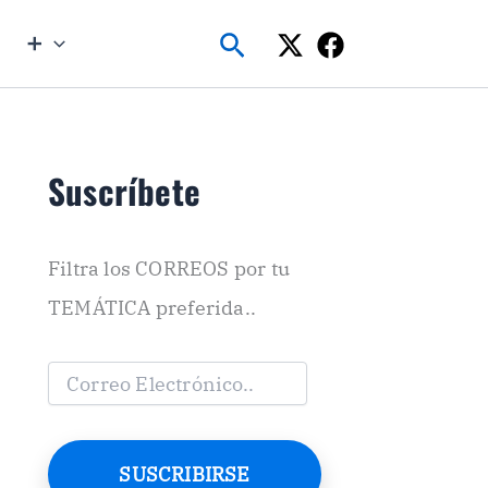
Buscar
➕
Suscríbete
Filtra los CORREOS por tu
TEMÁTICA preferida..
C
o
r
r
e
SUSCRIBIRSE
o