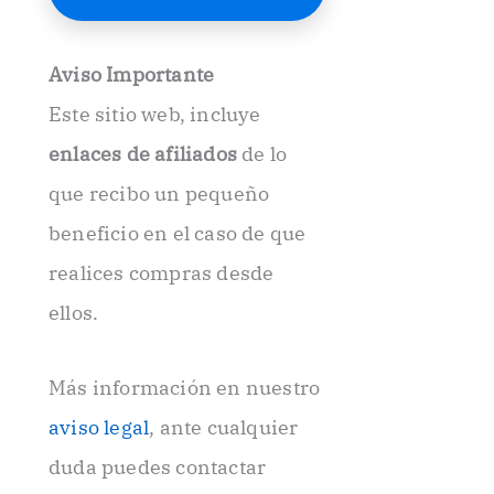
E
l
e
Aviso Importante
c
t
Este sitio web, incluye
r
ó
enlaces de afiliados
de lo
n
i
que recibo un pequeño
c
beneficio en el caso de que
o
.
realices compras desde
.
ellos.
Más información en nuestro
aviso legal
, ante cualquier
duda puedes contactar