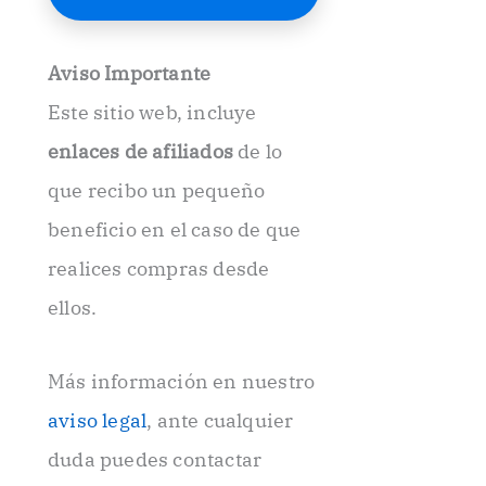
E
l
e
Aviso Importante
c
t
Este sitio web, incluye
r
ó
enlaces de afiliados
de lo
n
i
que recibo un pequeño
c
beneficio en el caso de que
o
.
realices compras desde
.
ellos.
Más información en nuestro
aviso legal
, ante cualquier
duda puedes contactar