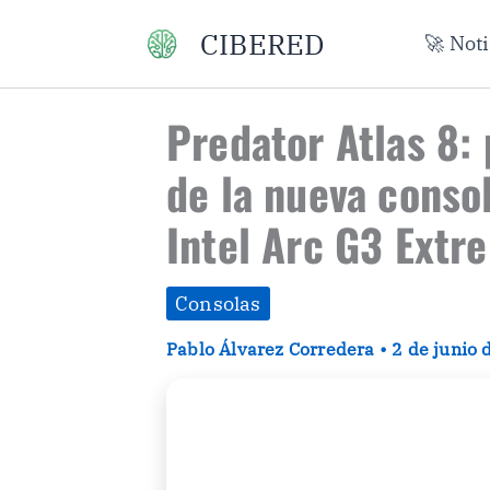
Ir
CIBERED
🚀 Not
al
contenido
Predator Atlas 8:
de la nueva conso
Intel Arc G3 Extr
Consolas
Pablo Álvarez Corredera
•
2 de junio