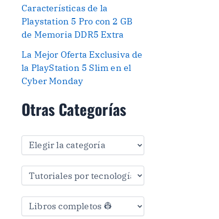
Características de la
Playstation 5 Pro con 2 GB
de Memoria DDR5 Extra
La Mejor Oferta Exclusiva de
la PlayStation 5 Slim en el
Cyber Monday
Otras Categorías
O
t
r
a
s
C
a
t
e