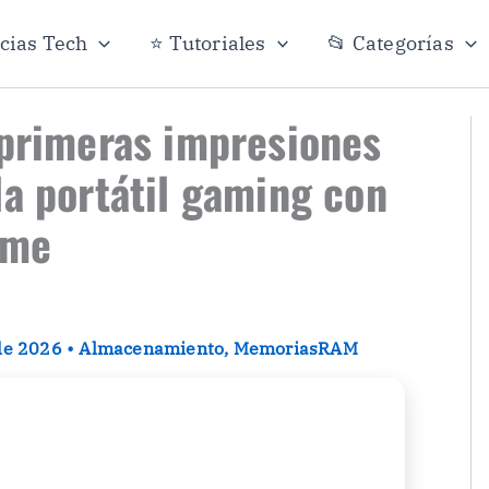
icias Tech
⭐ Tutoriales
📂 Categorías
 primeras impresiones
la portátil gaming con
eme
 de 2026
•
Almacenamiento
,
MemoriasRAM