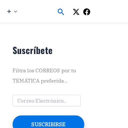
Buscar
➕
Suscríbete
Filtra los CORREOS por tu
TEMÁTICA preferida..
C
o
r
r
e
SUSCRIBIRSE
o