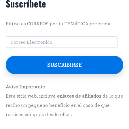
Suscríbete
Filtra los CORREOS por tu TEMÁTICA preferida..
C
o
r
r
e
SUSCRIBIRSE
o
E
l
e
Aviso Importante
c
Este sitio web, incluye
enlaces de afiliados
de lo que
t
r
recibo un pequeño beneficio en el caso de que
ó
n
realices compras desde ellos.
i
c