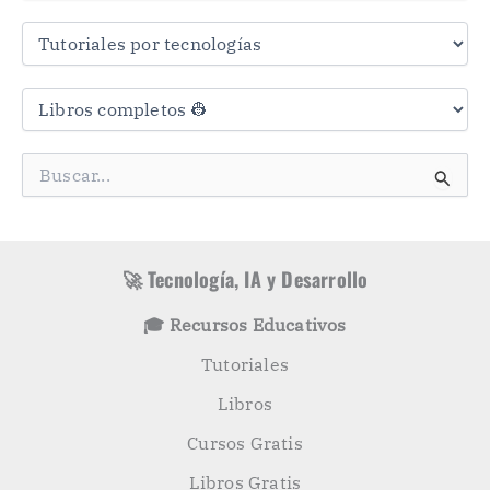
r
a
s
C
a
t
e
g
B
o
u
r
s
í
c
a
a
s
r
🚀 Tecnología, IA y Desarrollo
p
o
🎓 Recursos Educativos
r
:
Tutoriales
Libros
Cursos Gratis
Libros Gratis