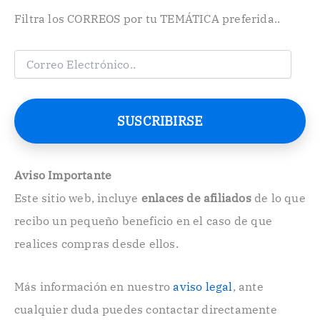
Filtra los CORREOS por tu TEMÁTICA preferida..
C
o
r
r
e
SUSCRIBIRSE
o
E
l
e
Aviso Importante
c
Este sitio web, incluye
enlaces de afiliados
de lo que
t
r
recibo un pequeño beneficio en el caso de que
ó
n
realices compras desde ellos.
i
c
o
Más información en nuestro
aviso legal
, ante
.
cualquier duda puedes contactar directamente
.