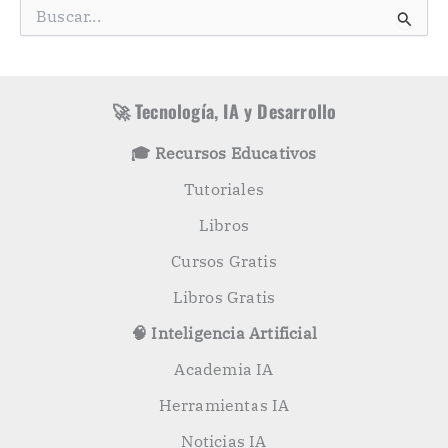
g
B
o
u
r
s
í
c
a
a
s
r
🚀 Tecnología, IA y Desarrollo
p
o
🎓 Recursos Educativos
r
:
Tutoriales
Libros
Cursos Gratis
Libros Gratis
🧠 Inteligencia Artificial
Academia IA
Herramientas IA
Noticias IA