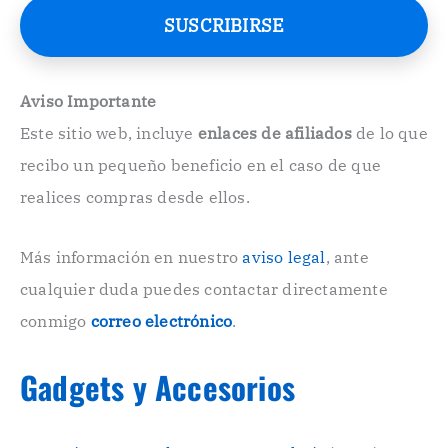
e
SUSCRIBIRSE
o
E
l
e
Aviso Importante
c
Este sitio web, incluye
enlaces de afiliados
de lo que
t
r
recibo un pequeño beneficio en el caso de que
ó
n
realices compras desde ellos.
i
c
o
Más información en nuestro
aviso legal
, ante
.
cualquier duda puedes contactar directamente
.
conmigo
correo electrónico
.
Gadgets y Accesorios