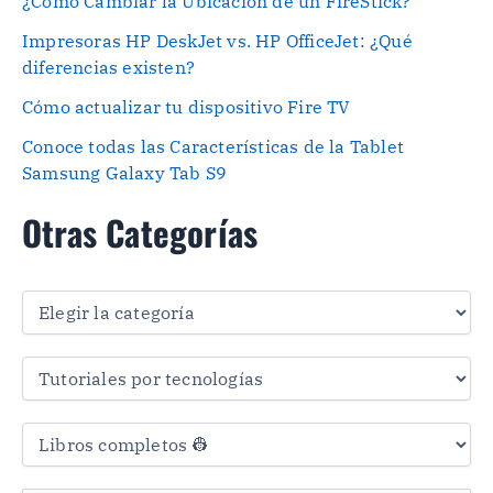
¿Cómo Cambiar la Ubicación de un FireStick?
Impresoras HP DeskJet vs. HP OfficeJet: ¿Qué
diferencias existen?
Cómo actualizar tu dispositivo Fire TV
Conoce todas las Características de la Tablet
Samsung Galaxy Tab S9
Otras Categorías
O
t
r
a
s
C
a
t
e