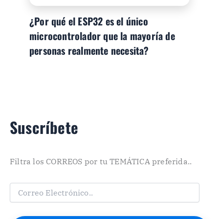
¿Por qué el ESP32 es el único
microcontrolador que la mayoría de
personas realmente necesita?
Suscríbete
Filtra los CORREOS por tu TEMÁTICA preferida..
C
o
r
r