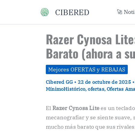
Ir
CIBERED
🚀 Not
al
contenido
Razer Cynosa Lit
Barato (ahora a s
Mejores OFERTAS y REBAJAS
Cibered GG
•
22 de octubre de 2025
MínimoHistórico
,
ofertas
,
Ofertas Am
El
Razer Cynosa Lite
es un teclado
mecanografiar y se siente suave, 
mucho más barato que sus rivales