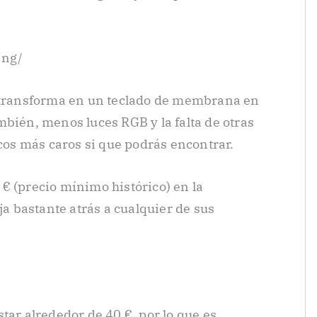
ing/
e transforma en un teclado de membrana en
mbién, menos luces RGB y la falta de otras
icos más caros si que podrás encontrar.
€ (precio mínimo histórico) en la
ja bastante atrás a cualquier de sus
tar alrededor de 40 €, por lo que es