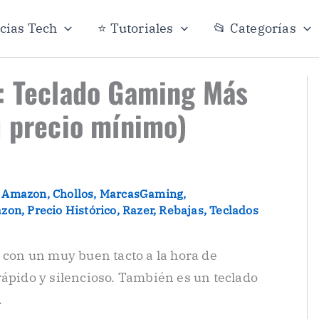
icias Tech
⭐ Tutoriales
📂 Categorías
e: Teclado Gaming Más
u precio mínimo)
•
Amazon
,
Chollos
,
MarcasGaming
,
azon
,
Precio Histórico
,
Razer
,
Rebajas
,
Teclados
 con un muy buen tacto a la hora de
rápido y silencioso. También es un teclado
.