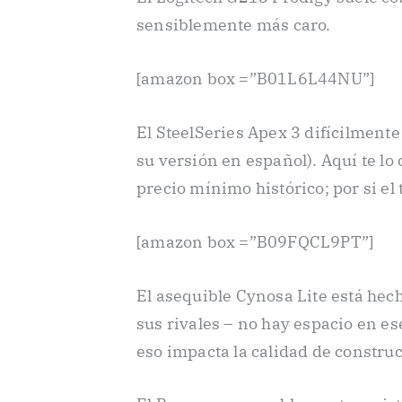
sensiblemente más caro.
[amazon box =”B01L6L44NU”]
El SteelSeries Apex 3 difícilmente
su versión en español). Aquí te lo 
precio mínimo histórico; por si el
[amazon box =”B09FQCL9PT”]
El asequible Cynosa Lite está hec
sus rivales – no hay espacio en e
eso impacta la calidad de constru