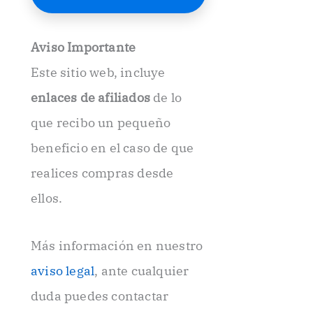
E
l
e
Aviso Importante
c
t
Este sitio web, incluye
r
ó
enlaces de afiliados
de lo
n
i
que recibo un pequeño
c
beneficio en el caso de que
o
.
realices compras desde
.
ellos.
Más información en nuestro
aviso legal
, ante cualquier
duda puedes contactar