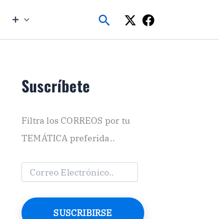
Buscar
➕
Suscríbete
Filtra los CORREOS por tu
TEMÁTICA preferida..
C
o
r
r
e
SUSCRIBIRSE
o