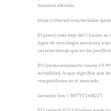
bastante elevado.
https://cibered.com/teclados-gam
El precio más bajo del Cynosa, s
lugar de tecnología mecánica y ta
características que en los perifér
El Cynosa solamente cuesta 19,99 
actualidad, lo que significa que de
competidores en el mercado.
[amazon box =”B07YT168QJ”]
El Logitech G213 Prodigy suele cos