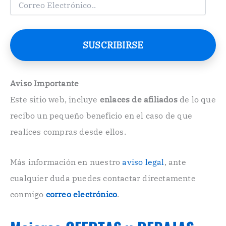
o
r
r
e
SUSCRIBIRSE
o
E
l
e
Aviso Importante
c
Este sitio web, incluye
enlaces de afiliados
de lo que
t
r
recibo un pequeño beneficio en el caso de que
ó
n
realices compras desde ellos.
i
c
o
Más información en nuestro
aviso legal
, ante
.
cualquier duda puedes contactar directamente
.
conmigo
correo electrónico
.