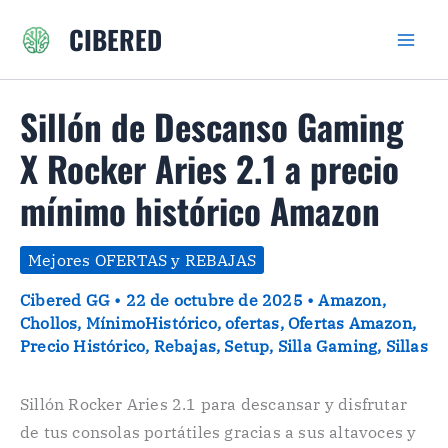
Ir
CIBERED
al
contenido
Sillón de Descanso Gaming
X Rocker Aries 2.1 a precio
mínimo histórico Amazon
Mejores OFERTAS y REBAJAS
Cibered GG
•
22 de octubre de 2025
•
Amazon
,
Chollos
,
MínimoHistórico
,
ofertas
,
Ofertas Amazon
,
Precio Histórico
,
Rebajas
,
Setup
,
Silla Gaming
,
Sillas
Sillón Rocker Aries 2.1 para descansar y disfrutar
de tus consolas portátiles gracias a sus altavoces y