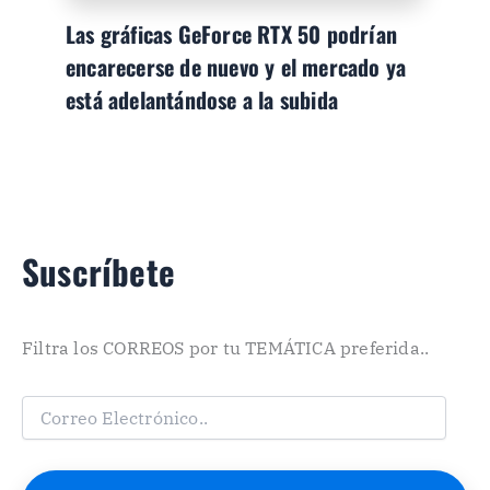
Las gráficas GeForce RTX 50 podrían
encarecerse de nuevo y el mercado ya
está adelantándose a la subida
Suscríbete
Filtra los CORREOS por tu TEMÁTICA preferida..
C
o
r
r