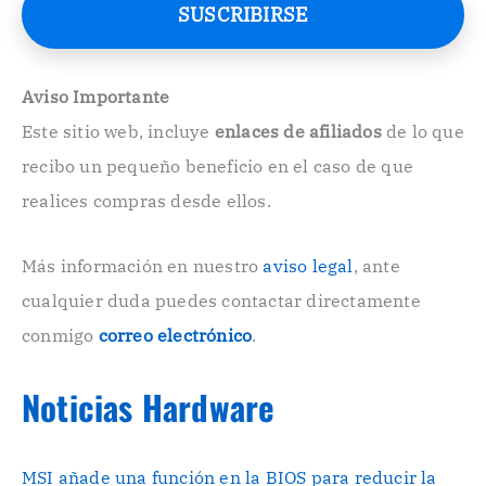
e
SUSCRIBIRSE
o
E
l
e
Aviso Importante
c
Este sitio web, incluye
enlaces de afiliados
de lo que
t
r
recibo un pequeño beneficio en el caso de que
ó
n
realices compras desde ellos.
i
c
o
Más información en nuestro
aviso legal
, ante
.
cualquier duda puedes contactar directamente
.
conmigo
correo electrónico
.
Noticias Hardware
MSI añade una función en la BIOS para reducir la