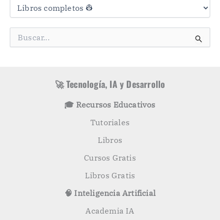
a
t
e
g
B
o
u
r
s
í
c
a
a
s
r
🚀 Tecnología, IA y Desarrollo
p
o
🎓 Recursos Educativos
r
:
Tutoriales
Libros
Cursos Gratis
Libros Gratis
🧠 Inteligencia Artificial
Academia IA