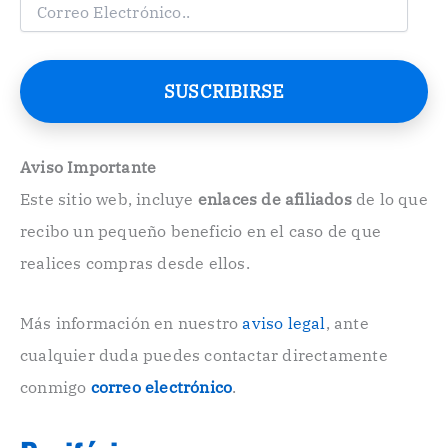
C
o
r
r
e
SUSCRIBIRSE
o
E
l
e
Aviso Importante
c
Este sitio web, incluye
enlaces de afiliados
de lo que
t
r
recibo un pequeño beneficio en el caso de que
ó
n
realices compras desde ellos.
i
c
o
Más información en nuestro
aviso legal
, ante
.
cualquier duda puedes contactar directamente
.
conmigo
correo electrónico
.