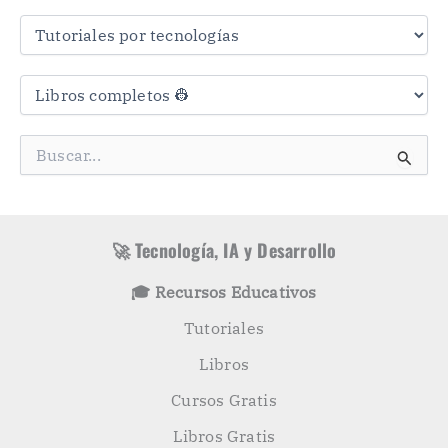
r
a
s
C
a
t
e
g
B
o
u
r
s
í
c
a
a
s
r
🚀 Tecnología, IA y Desarrollo
p
o
🎓 Recursos Educativos
r
:
Tutoriales
Libros
Cursos Gratis
Libros Gratis