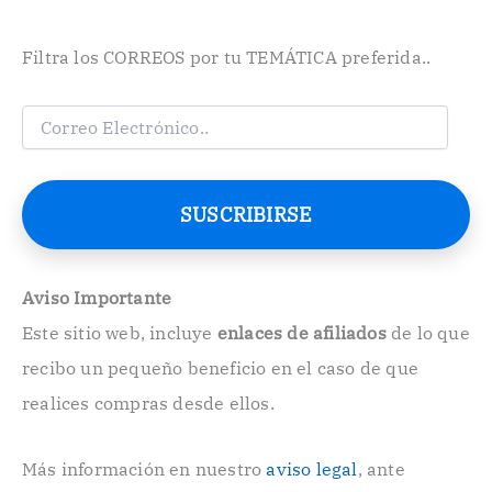
Filtra los CORREOS por tu TEMÁTICA preferida..
C
o
r
r
e
SUSCRIBIRSE
o
E
l
e
Aviso Importante
c
Este sitio web, incluye
enlaces de afiliados
de lo que
t
r
recibo un pequeño beneficio en el caso de que
ó
n
realices compras desde ellos.
i
c
o
Más información en nuestro
aviso legal
, ante
.