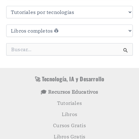
r
a
s
C
a
t
e
g
B
o
u
r
s
í
c
a
a
s
r
🚀 Tecnología, IA y Desarrollo
p
o
🎓 Recursos Educativos
r
:
Tutoriales
Libros
Cursos Gratis
Libros Gratis