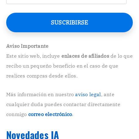
o
r
r
e
SUSCRIBIRSE
o
E
l
e
Aviso Importante
c
Este sitio web, incluye
enlaces de afiliados
de lo que
t
r
recibo un pequeño beneficio en el caso de que
ó
n
realices compras desde ellos.
i
c
o
Más información en nuestro
aviso legal
, ante
.
cualquier duda puedes contactar directamente
.
conmigo
correo electrónico
.
Novedades IA