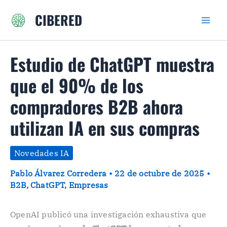
Ir
CIBERED
al
contenido
Estudio de ChatGPT muestra
que el 90% de los
compradores B2B ahora
utilizan IA en sus compras
Novedades IA
Pablo Álvarez Corredera
•
22 de octubre de 2025
•
B2B
,
ChatGPT
,
Empresas
OpenAI publicó una investigación exhaustiva que