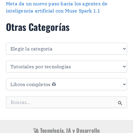
Meta da un nuevo paso hacia los agentes de
inteligencia artificial con Muse Spark 1.1
Otras Categorías
O
t
r
a
s
C
a
t
e
g
B
o
u
r
s
í
c
a
a
s
r
🚀 Tecnología, IA y Desarrollo