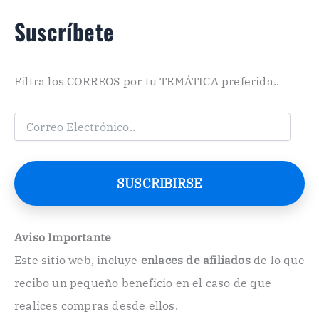
Suscríbete
Filtra los CORREOS por tu TEMÁTICA preferida..
C
o
r
r
e
SUSCRIBIRSE
o
E
l
e
Aviso Importante
c
Este sitio web, incluye
enlaces de afiliados
de lo que
t
r
recibo un pequeño beneficio en el caso de que
ó
n
realices compras desde ellos.
i