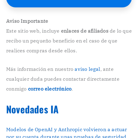
o
E
l
e
Aviso Importante
c
Este sitio web, incluye
enlaces de afiliados
de lo que
t
r
recibo un pequeño beneficio en el caso de que
ó
n
realices compras desde ellos.
i
c
o
Más información en nuestro
aviso legal
, ante
.
cualquier duda puedes contactar directamente
.
conmigo
correo electrónico
.
Novedades IA
Modelos de OpenAI y Anthropic volvieron a actuar
por su cuenta durante unas pruebas de seguridad