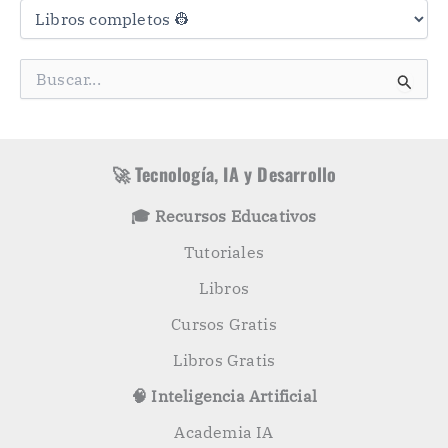
a
t
e
g
B
o
u
r
s
í
c
a
a
s
r
🚀 Tecnología, IA y Desarrollo
p
o
🎓 Recursos Educativos
r
:
Tutoriales
Libros
Cursos Gratis
Libros Gratis
🧠 Inteligencia Artificial
Academia IA