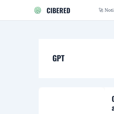
Ir
CIBERED
🚀 Not
al
contenido
GPT