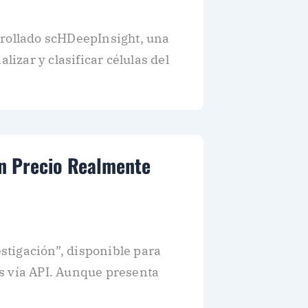
rrollado scHDeepInsight, una
lizar y clasificar células del
un Precio Realmente
tigación”, disponible para
s vía API. Aunque presenta