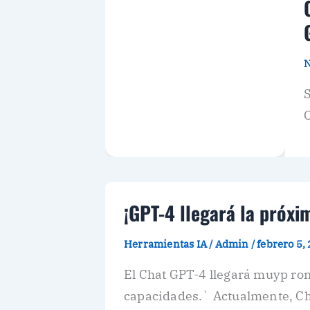
N
S
O
¡GPT-4 llegará la próx
Herramientas IA
/
Admin
/
febrero 5,
El Chat GPT-4 llegará muyp ron
capacidades.` Actualmente, C