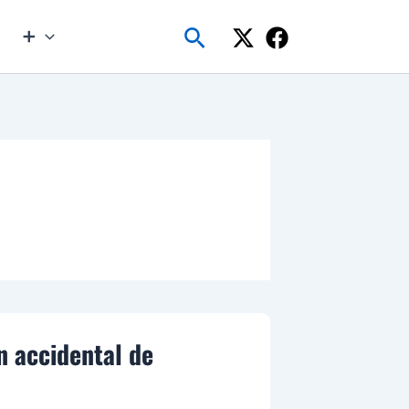
Buscar
➕
n accidental de