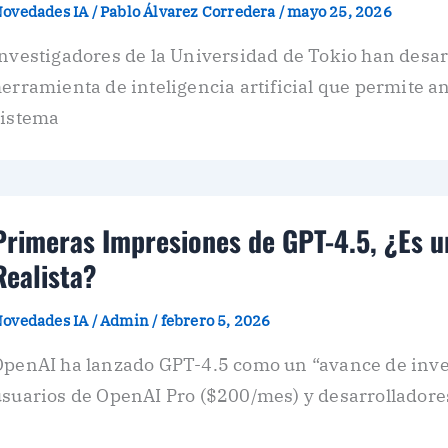
ovedades IA
/
Pablo Álvarez Corredera
/
mayo 25, 2026
Investigadores de la Universidad de Tokio han desa
erramienta de inteligencia artificial que permite ana
sistema
Primeras Impresiones de GPT-4.5, ¿Es 
Realista?
ovedades IA
/
Admin
/
febrero 5, 2026
OpenAI ha lanzado GPT-4.5 como un “avance de inves
usuarios de OpenAI Pro ($200/mes) y desarrolladore