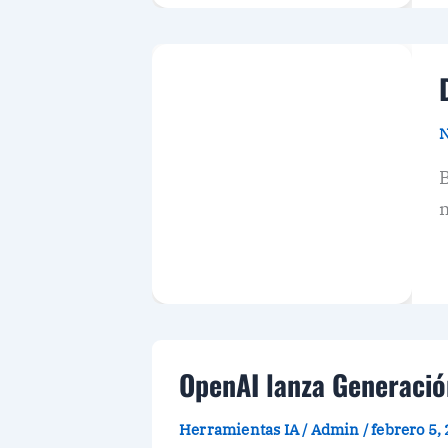
N
m
OpenAI lanza Generació
Herramientas IA
/
Admin
/
febrero 5,