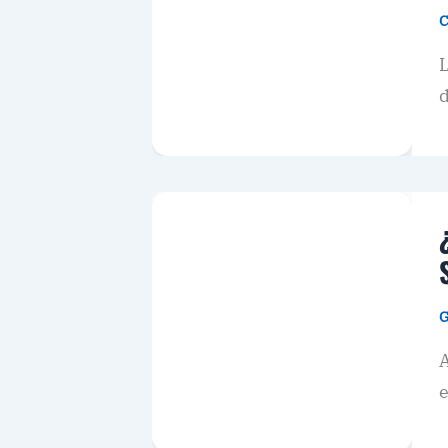
C
L
d
G
A