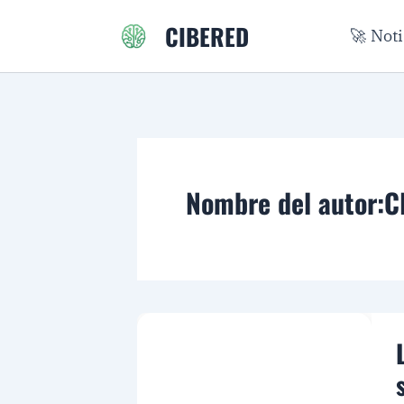
Ir
CIBERED
🚀 Not
al
contenido
Nombre del autor:C