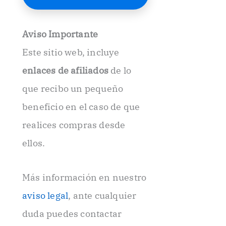
E
l
e
Aviso Importante
c
t
Este sitio web, incluye
r
ó
enlaces de afiliados
de lo
n
i
que recibo un pequeño
c
beneficio en el caso de que
o
.
realices compras desde
.
ellos.
Más información en nuestro
aviso legal
, ante cualquier
duda puedes contactar