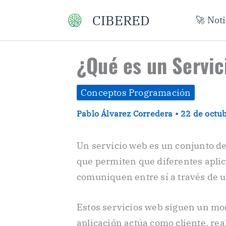
Ir
CIBERED
🚀 Not
al
contenido
¿Qué es un Servi
Conceptos Programación
Pablo Álvarez Corredera
•
22 de octu
Un servicio web es un conjunto d
que permiten que diferentes aplic
comuniquen entre sí a través de u
Estos servicios web siguen un mo
aplicación actúa como cliente, rea