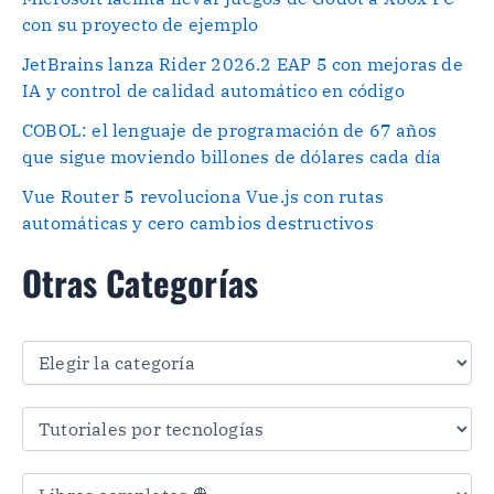
con su proyecto de ejemplo
JetBrains lanza Rider 2026.2 EAP 5 con mejoras de
IA y control de calidad automático en código
COBOL: el lenguaje de programación de 67 años
que sigue moviendo billones de dólares cada día
Vue Router 5 revoluciona Vue.js con rutas
automáticas y cero cambios destructivos
Otras Categorías
O
t
r
a
s
C
a