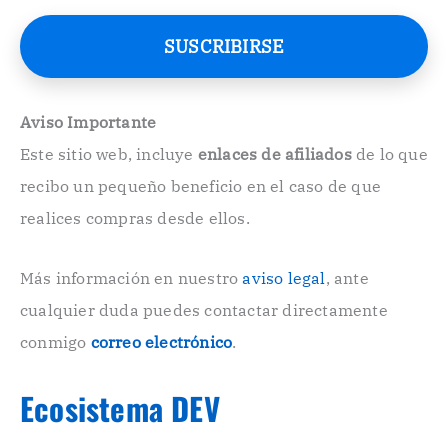
r
e
SUSCRIBIRSE
o
E
l
e
Aviso Importante
c
Este sitio web, incluye
enlaces de afiliados
de lo que
t
r
recibo un pequeño beneficio en el caso de que
ó
n
realices compras desde ellos.
i
c
o
Más información en nuestro
aviso legal
, ante
.
cualquier duda puedes contactar directamente
.
conmigo
correo electrónico
.
Ecosistema DEV