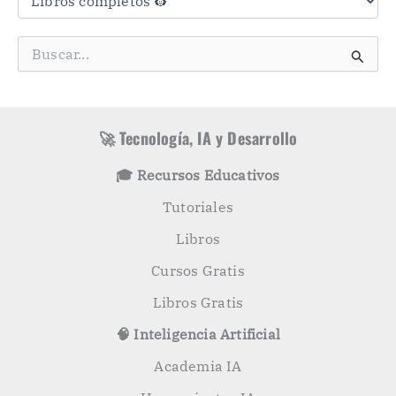
t
e
g
B
o
u
r
s
í
c
a
a
s
r
🚀 Tecnología, IA y Desarrollo
p
o
🎓 Recursos Educativos
r
:
Tutoriales
Libros
Cursos Gratis
Libros Gratis
🧠 Inteligencia Artificial
Academia IA