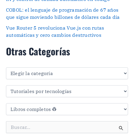
COBOL: el lenguaje de programación de 67 años
que sigue moviendo billones de dólares cada día
Vue Router 5 revoluciona Vue.js con rutas
automáticas y cero cambios destructivos
Otras Categorías
O
t
r
a
s
C
a
t
e
g
B
o
u