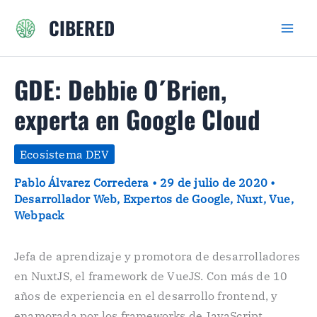
Ir
CIBERED
al
contenido
GDE: Debbie O´Brien,
experta en Google Cloud
Ecosistema DEV
Pablo Álvarez Corredera
•
29 de julio de 2020
•
Desarrollador Web
,
Expertos de Google
,
Nuxt
,
Vue
,
Webpack
Jefa de aprendizaje y promotora de desarrolladores
en NuxtJS, el framework de VueJS. Con más de 10
años de experiencia en el desarrollo frontend, y
enamorada por los frameworks de JavaScript,