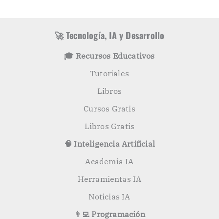
r
s
í
c
a
a
s
r
🚀 Tecnología, IA y Desarrollo
p
o
🎓 Recursos Educativos
r
:
Tutoriales
Libros
Cursos Gratis
Libros Gratis
🧠 Inteligencia Artificial
Academia IA
Herramientas IA
Noticias IA
👨‍💻 Programación