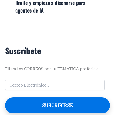
límite y empieza a diseñarse para
agentes de IA
Suscríbete
Filtra los CORREOS por tu TEMÁTICA preferida..
C
o
r
r
e
SUSCRIBIRSE
o
E