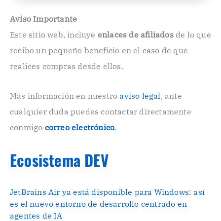
l
e
Aviso Importante
c
Este sitio web, incluye
enlaces de afiliados
de lo que
t
r
recibo un pequeño beneficio en el caso de que
ó
n
realices compras desde ellos.
i
c
o
Más información en nuestro
aviso legal
, ante
.
cualquier duda puedes contactar directamente
.
conmigo
correo electrónico
.
Ecosistema DEV
JetBrains Air ya está disponible para Windows: así
es el nuevo entorno de desarrollo centrado en
agentes de IA