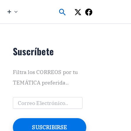
Buscar
➕
Suscríbete
Filtra los CORREOS por tu
TEMÁTICA preferida..
C
o
r
r
e
SUSCRIBIRSE
o