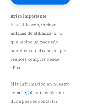
E
l
e
Aviso Importante
c
t
Este sitio web, incluye
r
ó
enlaces de afiliados
de lo
n
i
que recibo un pequeño
c
beneficio en el caso de que
o
.
realices compras desde
.
ellos.
Más información en nuestro
aviso legal
, ante cualquier
duda puedes contactar