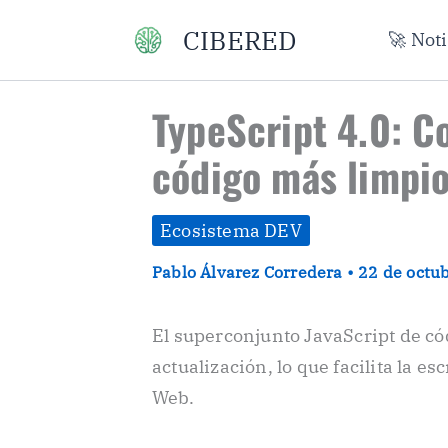
Ir
CIBERED
🚀 Not
al
contenido
TypeScript 4.0: C
código más limpio
Ecosistema DEV
Pablo Álvarez Corredera
•
22 de octu
El superconjunto JavaScript de có
actualización, lo que facilita la e
Web.