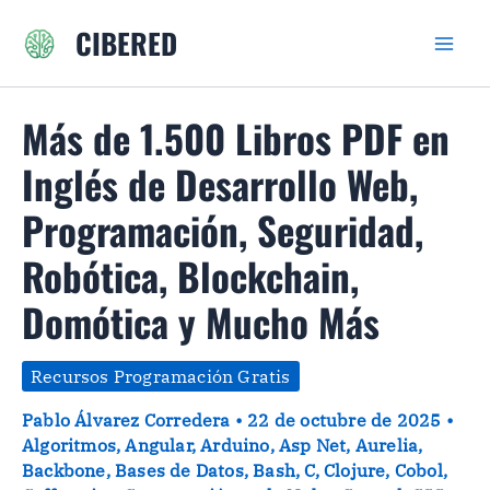
Ir
CIBERED
al
contenido
Más de 1.500 Libros PDF en
Inglés de Desarrollo Web,
Programación, Seguridad,
Robótica, Blockchain,
Domótica y Mucho Más
Recursos Programación Gratis
Pablo Álvarez Corredera
•
22 de octubre de 2025
•
Algoritmos
,
Angular
,
Arduino
,
Asp Net
,
Aurelia
,
Backbone
,
Bases de Datos
,
Bash
,
C
,
Clojure
,
Cobol
,