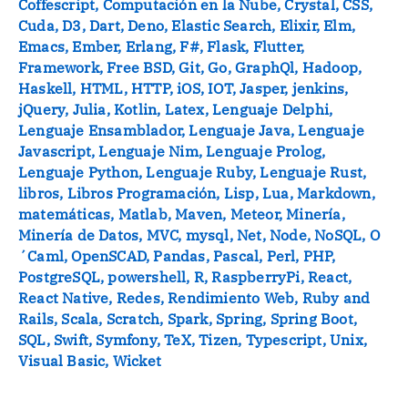
Coffescript
,
Computación en la Nube
,
Crystal
,
CSS
,
Cuda
,
D3
,
Dart
,
Deno
,
Elastic Search
,
Elixir
,
Elm
,
Emacs
,
Ember
,
Erlang
,
F#
,
Flask
,
Flutter
,
Framework
,
Free BSD
,
Git
,
Go
,
GraphQl
,
Hadoop
,
Haskell
,
HTML
,
HTTP
,
iOS
,
IOT
,
Jasper
,
jenkins
,
jQuery
,
Julia
,
Kotlin
,
Latex
,
Lenguaje Delphi
,
Lenguaje Ensamblador
,
Lenguaje Java
,
Lenguaje
Javascript
,
Lenguaje Nim
,
Lenguaje Prolog
,
Lenguaje Python
,
Lenguaje Ruby
,
Lenguaje Rust
,
libros
,
Libros Programación
,
Lisp
,
Lua
,
Markdown
,
matemáticas
,
Matlab
,
Maven
,
Meteor
,
Minería
,
Minería de Datos
,
MVC
,
mysql
,
Net
,
Node
,
NoSQL
,
O
´Caml
,
OpenSCAD
,
Pandas
,
Pascal
,
Perl
,
PHP
,
PostgreSQL
,
powershell
,
R
,
RaspberryPi
,
React
,
React Native
,
Redes
,
Rendimiento Web
,
Ruby and
Rails
,
Scala
,
Scratch
,
Spark
,
Spring
,
Spring Boot
,
SQL
,
Swift
,
Symfony
,
TeX
,
Tizen
,
Typescript
,
Unix
,
Visual Basic
,
Wicket