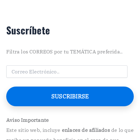
Suscríbete
Filtra los CORREOS por tu TEMÁTICA preferida..
C
o
r
r
e
SUSCRIBIRSE
o
E
l
e
Aviso Importante
c
Este sitio web, incluye
enlaces de afiliados
de lo que
t
r