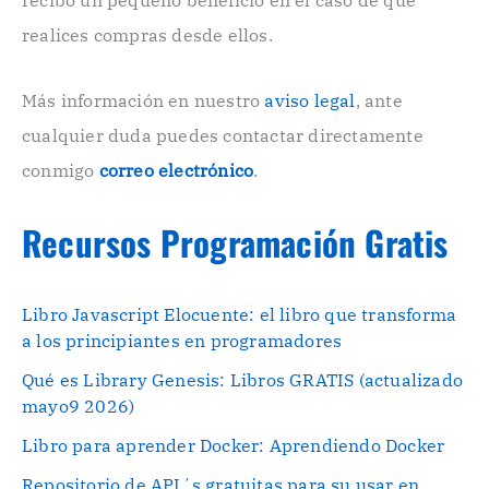
recibo un pequeño beneficio en el caso de que
ó
n
realices compras desde ellos.
i
c
o
Más información en nuestro
aviso legal
, ante
.
cualquier duda puedes contactar directamente
.
conmigo
correo electrónico
.
Recursos Programación Gratis
Libro Javascript Elocuente: el libro que transforma
a los principiantes en programadores
Qué es Library Genesis: Libros GRATIS (actualizado
mayo9 2026)
Libro para aprender Docker: Aprendiendo Docker
Repositorio de API´s gratuitas para su usar en