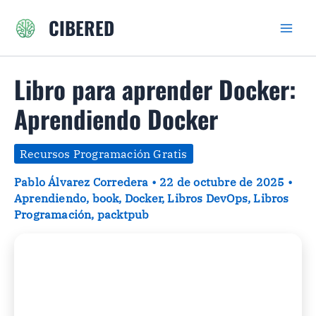
Ir
CIBERED
al
contenido
Libro para aprender Docker:
Aprendiendo Docker
Recursos Programación Gratis
Pablo Álvarez Corredera
•
22 de octubre de 2025
•
Aprendiendo
,
book
,
Docker
,
Libros DevOps
,
Libros
Programación
,
packtpub