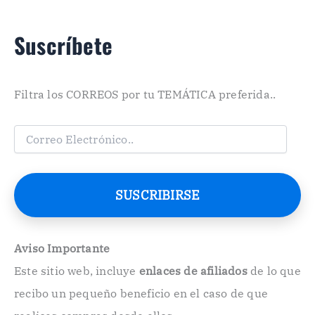
Suscríbete
Filtra los CORREOS por tu TEMÁTICA preferida..
C
o
r
r
e
SUSCRIBIRSE
o
E
l
e
Aviso Importante
c
Este sitio web, incluye
enlaces de afiliados
de lo que
t
r
recibo un pequeño beneficio en el caso de que
ó
n