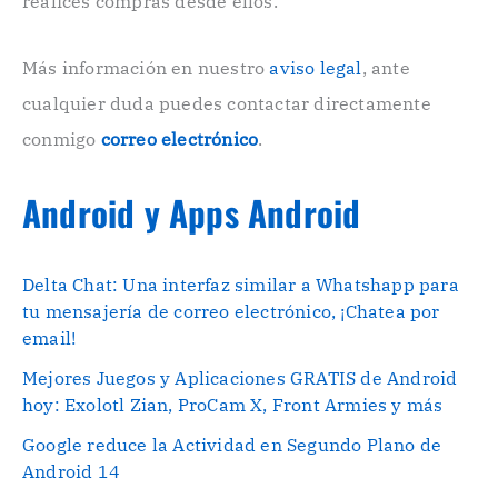
realices compras desde ellos.
i
c
o
Más información en nuestro
aviso legal
, ante
.
cualquier duda puedes contactar directamente
.
conmigo
correo electrónico
.
Android y Apps Android
Delta Chat: Una interfaz similar a Whatshapp para
tu mensajería de correo electrónico, ¡Chatea por
email!
Mejores Juegos y Aplicaciones GRATIS de Android
hoy: Exolotl Zian, ProCam X, Front Armies y más
Google reduce la Actividad en Segundo Plano de
Android 14