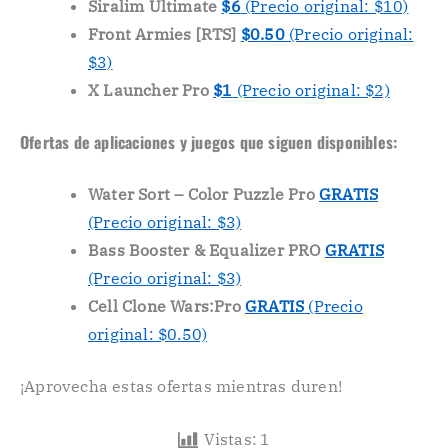
Siralim Ultimate
$6
(Precio original: $10)
Front Armies [RTS]
$0.50
(Precio original:
$3)
X Launcher Pro
$1
(Precio original: $2)
Ofertas de aplicaciones y juegos que siguen disponibles:
Water Sort – Color Puzzle Pro
GRATIS
(Precio original: $3)
Bass Booster & Equalizer PRO
GRATIS
(Precio original: $3)
Cell Clone Wars:Pro
GRATIS
(Precio
original: $0.50)
¡Aprovecha estas ofertas mientras duren!
Vistas:
1