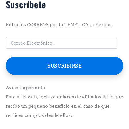
Suscríbete
Filtra los CORREOS por tu TEMÁTICA preferida..
C
o
r
r
e
SUSCRIBIRSE
o
E
l
e
Aviso Importante
c
Este sitio web, incluye
enlaces de afiliados
de lo que
t
r
recibo un pequeño beneficio en el caso de que
ó
n
realices compras desde ellos.
i
c