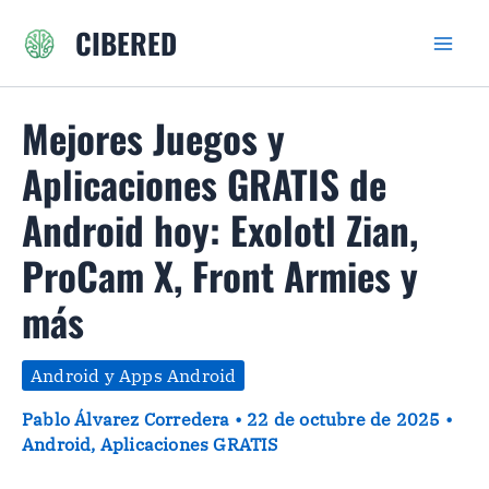
Ir
CIBERED
al
contenido
Mejores Juegos y
Aplicaciones GRATIS de
Android hoy: Exolotl Zian,
ProCam X, Front Armies y
más
Android y Apps Android
Pablo Álvarez Corredera
•
22 de octubre de 2025
•
Android
,
Aplicaciones GRATIS