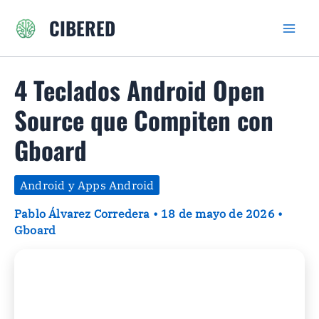
Ir
CIBERED
al
contenido
4 Teclados Android Open
Source que Compiten con
Gboard
Android y Apps Android
Pablo Álvarez Corredera
•
18 de mayo de 2026
•
Gboard