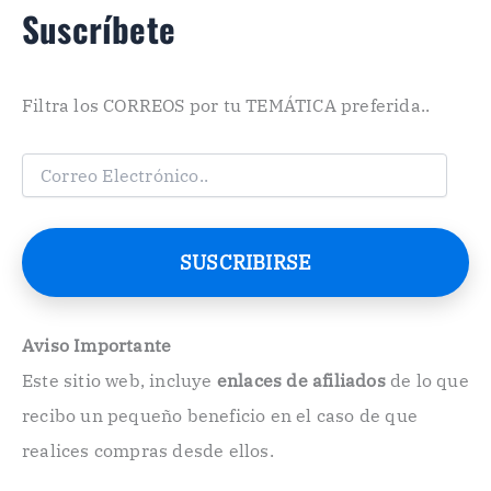
Suscríbete
Filtra los CORREOS por tu TEMÁTICA preferida..
C
o
r
r
e
SUSCRIBIRSE
o
E
l
e
Aviso Importante
c
Este sitio web, incluye
enlaces de afiliados
de lo que
t
r
recibo un pequeño beneficio en el caso de que
ó
n
realices compras desde ellos.
i