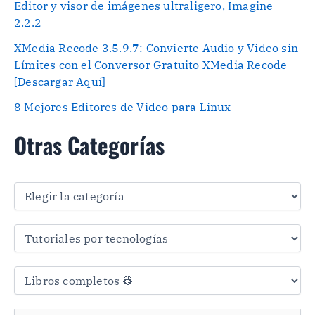
Editor y visor de imágenes ultraligero, Imagine
2.2.2
XMedia Recode 3.5.9.7: Convierte Audio y Video sin
Límites con el Conversor Gratuito XMedia Recode
[Descargar Aquí]
8 Mejores Editores de Video para Linux
Otras Categorías
O
t
r
a
s
C
a
t
e