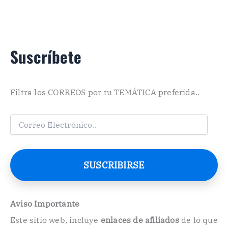
Suscríbete
Filtra los CORREOS por tu TEMÁTICA preferida..
C
o
r
r
e
SUSCRIBIRSE
o
E
l
e
Aviso Importante
c
Este sitio web, incluye
enlaces de afiliados
de lo que
t