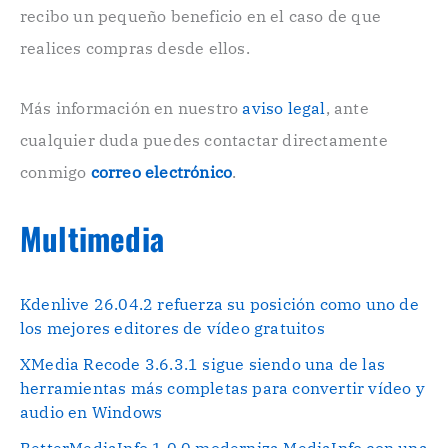
r
recibo un pequeño beneficio en el caso de que
ó
n
realices compras desde ellos.
i
c
o
Más información en nuestro
aviso legal
, ante
.
cualquier duda puedes contactar directamente
.
conmigo
correo electrónico
.
Multimedia
Kdenlive 26.04.2 refuerza su posición como uno de
los mejores editores de vídeo gratuitos
XMedia Recode 3.6.3.1 sigue siendo una de las
herramientas más completas para convertir vídeo y
audio en Windows
BetterMediaInfo 1.0.0 moderniza MediaInfo con una