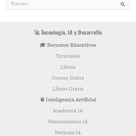
g
B
o
u
r
s
í
c
a
a
s
r
🚀 Tecnología, IA y Desarrollo
p
o
🎓 Recursos Educativos
r
:
Tutoriales
Libros
Cursos Gratis
Libros Gratis
🧠 Inteligencia Artificial
Academia IA
Herramientas IA
Noticias IA