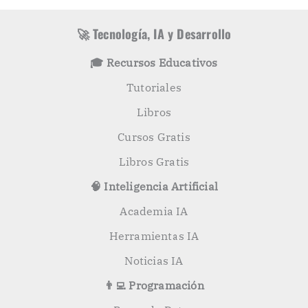
í
c
a
a
s
r
🚀 Tecnología, IA y Desarrollo
p
o
🎓 Recursos Educativos
r
:
Tutoriales
Libros
Cursos Gratis
Libros Gratis
🧠 Inteligencia Artificial
Academia IA
Herramientas IA
Noticias IA
👨‍💻 Programación