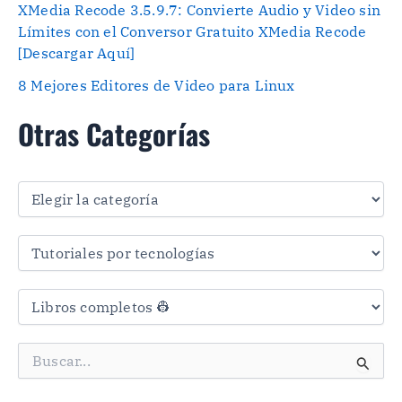
XMedia Recode 3.5.9.7: Convierte Audio y Video sin
Límites con el Conversor Gratuito XMedia Recode
[Descargar Aquí]
8 Mejores Editores de Video para Linux
Otras Categorías
O
t
r
a
s
C
a
t
e
g
B
o
u
r
s