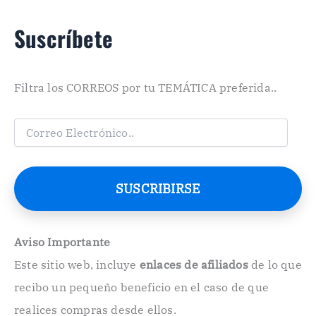
Suscríbete
Filtra los CORREOS por tu TEMÁTICA preferida..
C
o
r
r
e
SUSCRIBIRSE
o
E
l
e
Aviso Importante
c
Este sitio web, incluye
enlaces de afiliados
de lo que
t
r
recibo un pequeño beneficio en el caso de que
ó
n
realices compras desde ellos.