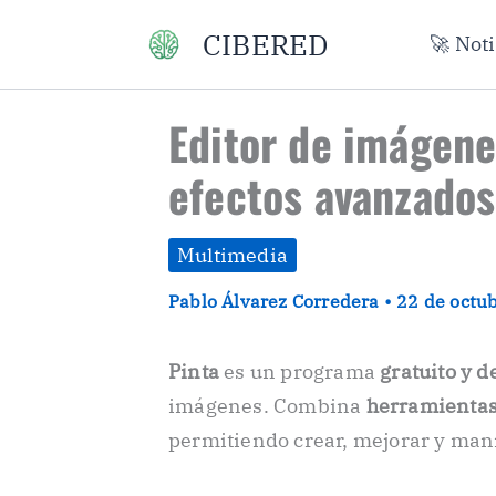
Ir
CIBERED
🚀 Not
al
contenido
Editor de imágene
efectos avanzados,
Multimedia
Pablo Álvarez Corredera
•
22 de octu
Pinta
es un programa
gratuito y d
imágenes. Combina
herramientas 
permitiendo crear, mejorar y man