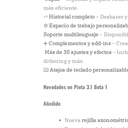
más eficiente.
↩️
Historial completo
– Deshacer y
⚙️
Espacio de trabajo personalizab
Soporte multilenguaje
– Disponibl
➕
Complementos y add-ins
– Crea
️
Más de 35 ajustes y efectos
– Incl
dithering y más.
⌨️
Atajos de teclado personalizabl
Novedades en Pinta 3.1 Beta 1
Añadido
Nueva
rejilla axonométri