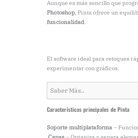
Aunque es más sencillo que prog
Photoshop
, Pinta ofrece un equili
funcionalidad
.
El software ideal para retoques r
experimentar con gráficos.
Saber Más..
Características principales de Pinta
Soporte multiplataforma
– Funcio
️
Capas
– Organiza y separa eleme