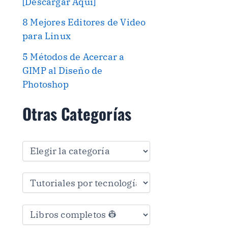
[Descargar Aquí]
8 Mejores Editores de Video
para Linux
5 Métodos de Acercar a
GIMP al Diseño de
Photoshop
Otras Categorías
O
t
r
a
s
C
a
t
e