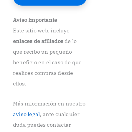
E
l
e
Aviso Importante
c
t
Este sitio web, incluye
r
ó
enlaces de afiliados
de lo
n
i
que recibo un pequeño
c
beneficio en el caso de que
o
.
realices compras desde
.
ellos.
Más información en nuestro
aviso legal
, ante cualquier
duda puedes contactar