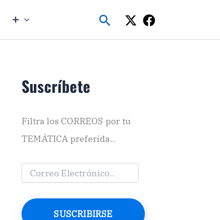
Buscar
➕
Suscríbete
Filtra los CORREOS por tu
TEMÁTICA preferida..
C
o
r
r
e
SUSCRIBIRSE
o