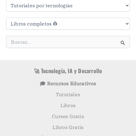
a
s
C
a
t
e
g
B
o
u
r
s
í
c
a
a
s
r
🚀 Tecnología, IA y Desarrollo
p
o
🎓 Recursos Educativos
r
:
Tutoriales
Libros
Cursos Gratis
Libros Gratis