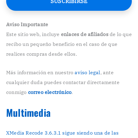
SUSCRIBIRSE
o
E
l
e
Aviso Importante
c
Este sitio web, incluye
enlaces de afiliados
de lo que
t
r
recibo un pequeño beneficio en el caso de que
ó
n
realices compras desde ellos.
i
c
o
Más información en nuestro
aviso legal
, ante
.
cualquier duda puedes contactar directamente
.
conmigo
correo electrónico
.
Multimedia
XMedia Recode 3.6.3.1 sigue siendo una de las